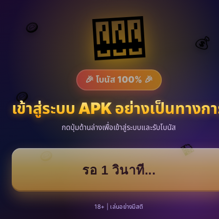
🎰
🪙
💰
🎉 โบนัส 100% 🎉
🪙
เข้าสู่ระบบ APK อย่างเป็นทางกา
กดปุ่มด้านล่างเพื่อเข้าสู่ระบบและรับโบนัส
💎
🪙
รอ 1 วินาที...
18+ | เล่นอย่างมีสติ