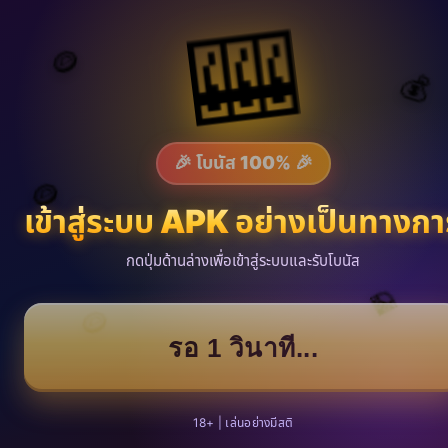
🎰
🪙
💰
🎉 โบนัส 100% 🎉
🪙
เข้าสู่ระบบ APK อย่างเป็นทางกา
กดปุ่มด้านล่างเพื่อเข้าสู่ระบบและรับโบนัส
💎
🪙
รอ 1 วินาที...
18+ | เล่นอย่างมีสติ